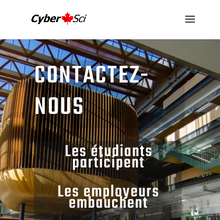
CONTACTEZ-
NOUS
Les étudiants
participent
Les employeurs
embauchent