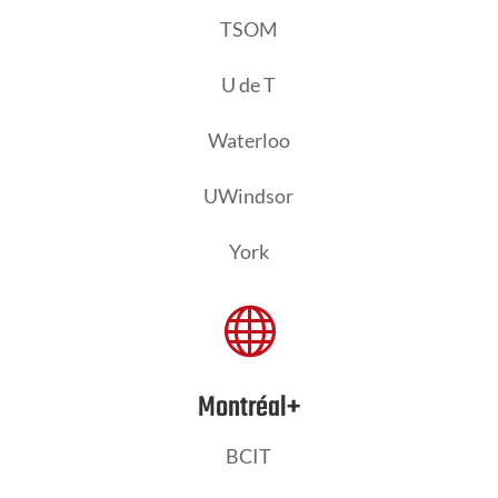
TSOM
U de T
Waterloo
UWindsor
York

Montréal+
BCIT