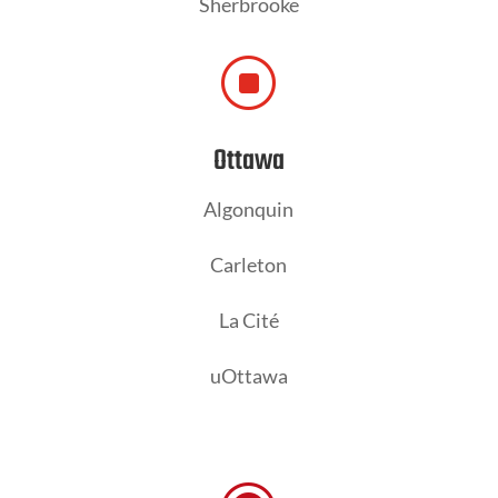
Sherbrooke
]
Ottawa
Algonquin
Carleton
La Cité
uOttawa