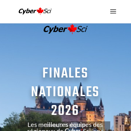
FINALES
NATIONALES
2026
Les meilleures équipes des
Ottawa, 12-15 juin 2026
régionaux de
Cyber
*
Sci.
en :